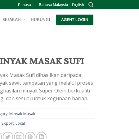
Bahasa |
Bahasa Malaysia
|
English
AGENT LOGIN
SEJARAH
HUBUNGI
INYAK MASAK SUFI
yak Masak Sufi dihasilkan daripada
yak sawit tempatan yang melalui proses
ghasilan minyak Super Olein berkualiti
ggi dan sesuai untuk kegunaan harian.
gory:
Minyak Masak
:
Export
,
Local